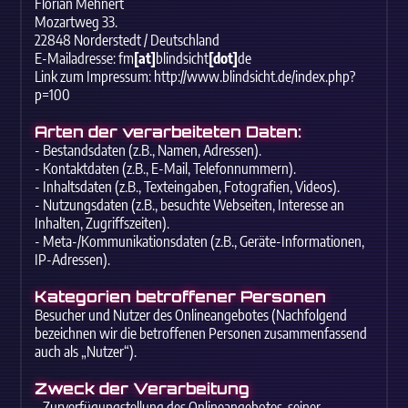
Florian Mehnert
Mozartweg 33.
22848 Norderstedt / Deutschland
E-Mailadresse: fm
[at]
blindsicht
[dot]
de
Link zum Impressum: http://www.blindsicht.de/index.php?
p=100
Arten der verarbeiteten Daten:
- Bestandsdaten (z.B., Namen, Adressen).
- Kontaktdaten (z.B., E-Mail, Telefonnummern).
- Inhaltsdaten (z.B., Texteingaben, Fotografien, Videos).
- Nutzungsdaten (z.B., besuchte Webseiten, Interesse an
Inhalten, Zugriffszeiten).
- Meta-/Kommunikationsdaten (z.B., Geräte-Informationen,
IP-Adressen).
Kategorien betroffener Personen
Besucher und Nutzer des Onlineangebotes (Nachfolgend
bezeichnen wir die betroffenen Personen zusammenfassend
auch als „Nutzer“).
Zweck der Verarbeitung
- Zurverfügungstellung des Onlineangebotes, seiner