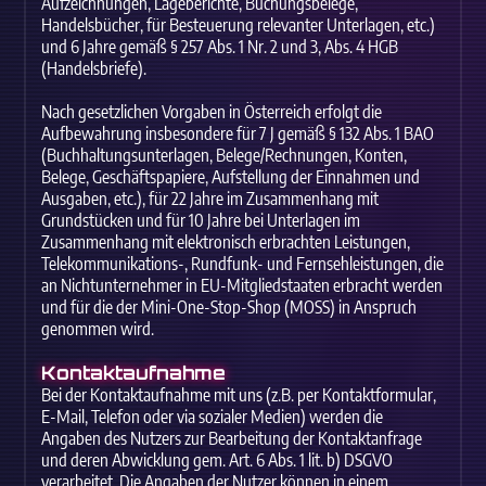
Aufzeichnungen, Lageberichte, Buchungsbelege,
Handelsbücher, für Besteuerung relevanter Unterlagen, etc.)
und 6 Jahre gemäß § 257 Abs. 1 Nr. 2 und 3, Abs. 4 HGB
(Handelsbriefe).
Nach gesetzlichen Vorgaben in Österreich erfolgt die
Aufbewahrung insbesondere für 7 J gemäß § 132 Abs. 1 BAO
(Buchhaltungsunterlagen, Belege/Rechnungen, Konten,
Belege, Geschäftspapiere, Aufstellung der Einnahmen und
Ausgaben, etc.), für 22 Jahre im Zusammenhang mit
Grundstücken und für 10 Jahre bei Unterlagen im
Zusammenhang mit elektronisch erbrachten Leistungen,
Telekommunikations-, Rundfunk- und Fernsehleistungen, die
an Nichtunternehmer in EU-Mitgliedstaaten erbracht werden
und für die der Mini-One-Stop-Shop (MOSS) in Anspruch
genommen wird.
Kontaktaufnahme
Bei der Kontaktaufnahme mit uns (z.B. per Kontaktformular,
E-Mail, Telefon oder via sozialer Medien) werden die
Angaben des Nutzers zur Bearbeitung der Kontaktanfrage
und deren Abwicklung gem. Art. 6 Abs. 1 lit. b) DSGVO
verarbeitet. Die Angaben der Nutzer können in einem