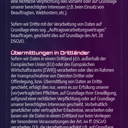
eine rechtliche Verpflichtung dies vorsieht oder auf Grundlage
unserer berechtigten Interessen (z.B. beim Einsatz von
Beauftragten, Webhostern, etc.).
Sofern wir Dritte mit der Verarbeitung von Daten auf
Grundlage eines sog. „Auftragsverarbeitungsvertrages“
beauftragen, geschieht dies auf Grundlage des Art. 28
DSGVO.
Übermittlungen in Drittländer
Sofern wir Daten in einem Drittland (d.h. außerhalb der
Europäischen Union (EU) oder des Europäischen
Wirtschaftsraums (EWR)) verarbeiten oder dies im Rahmen
der Inanspruchnahme von Diensten Dritter oder
Offenlegung, bzw. Übermittlung von Daten an Dritte
geschieht, erfolgt dies nur, wenn es zur Erfüllung unserer
(vor)vertraglichen Pflichten, auf Grundlage Ihrer Einwilligung,
aufgrund einer rechtlichen Verpflichtung oder auf Grundlage
unserer berechtigten Interessen geschieht. Vorbehaltlich
gesetzlicher oder vertraglicher Erlaubnisse, verarbeiten oder
lassen wir die Daten in einem Drittland nur beim Vorliegen
der besonderen Voraussetzungen der Art. 44 ff. DSGVO
verarbeiten. D.h. die Verarbeitung erfolgt z.B. auf Grundlage